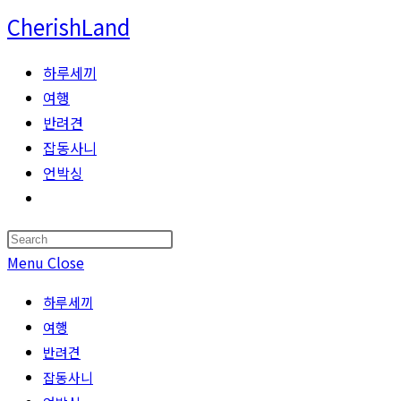
Skip
CherishLand
to
content
하루세끼
여행
반려견
잡동사니
언박싱
Toggle
website
Press
search
Escape
Menu
Close
to
하루세끼
close
여행
the
반려견
search
잡동사니
panel.