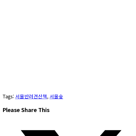
Tags
:
서울반려견산책
,
서울숲
Share
Please Share This
this
Opens
content
in