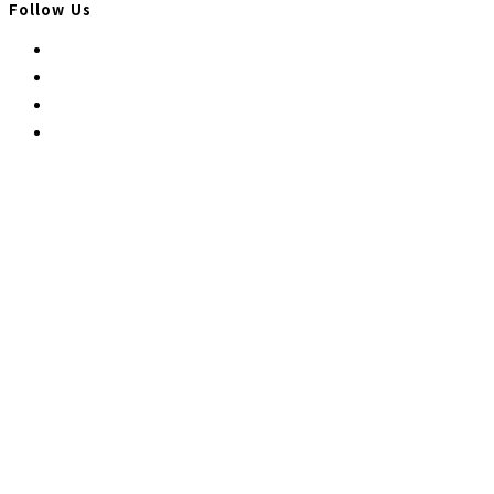
주
Follow Us
소
Opens
in
Opens
a
in
Opens
new
a
in
Opens
tab
new
a
in
tab
new
a
tab
new
tab