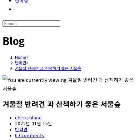
언박싱
Toggle
website
Search
search
this
Blog
website
Home
>
반려견
>
겨울철 반려견 과 산책하기 좋은 서울숲
겨울철 반려견 과 산책하기 좋은 서울숲
Post
cherishland
author:
Post
2022년 01월 15일
published:
Post
반려견
category:
Post
0 Comments