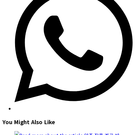
new
window
You Might Also Like