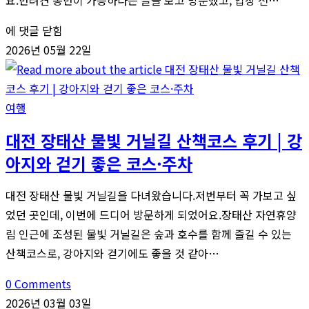
요.반려견 동반이 가능하다는 글을 보고 방문했고, 입장 전…
남
에 댓글 닫힘
해
2026년 05월 22일
반
려
견
여행
동
대전 장태산 물빛 거닐길 산책코스 후기 | 강
반
아지와 걷기 좋은 코스·주차
식
당
대전 장태산 물빛 거닐길을 다녀왔습니다.저번부터 꼭 가보고 싶
물
었던 곳인데, 이번에 드디어 방문하게 되었어요.장태산 자연휴양
회
림 인근에 조성된 물빛 거닐길은 숲과 호수를 함께 즐길 수 있는
맛
산책코스로, 강아지와 걷기에도 좋을 것 같아…
집,
삼
0 Comments
천
2026년 03월 03일