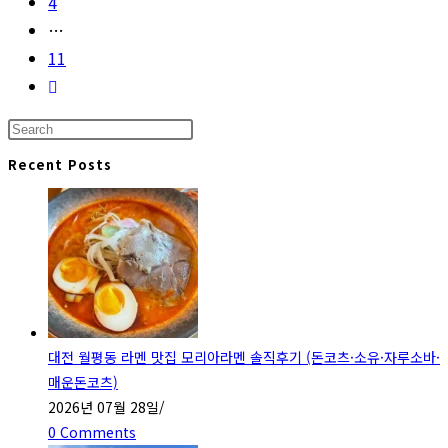
4
…
11
Go
to
Press
the
Escape
Recent Posts
next
to
page
close
the
search
panel.
대전 월평동 라멘 맛집 모리아라멘 솔직후기 (돈코츠·소유·자루소바·
매운돈코츠)
2026년 07월 28일
/
0 Comments