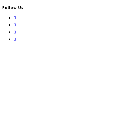
편
주
Follow Us
소
Opens
in
Opens
a
in
Opens
new
a
in
Opens
tab
new
a
in
tab
new
a
tab
new
tab