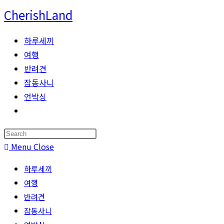
Skip
CherishLand
to
content
하루세끼
여행
반려견
잡동사니
언박싱
Toggle
website
Press
search
Escape
Menu
Close
to
하루세끼
close
여행
the
반려견
search
잡동사니
panel.