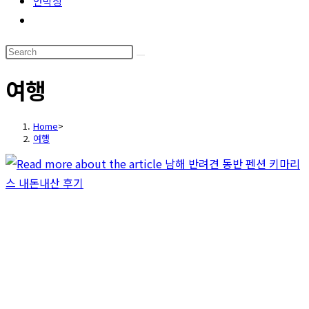
언박싱
Toggle
website
Search
search
this
여행
website
Home
>
여행