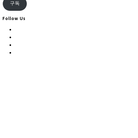
우
구독
편
주
Follow Us
소
Opens
in
Opens
a
in
Opens
new
a
in
Opens
tab
new
a
in
tab
new
a
tab
new
tab