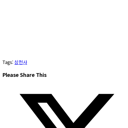
Tags
:
삼천사
Share
Please Share This
this
Opens
content
in
a
new
window