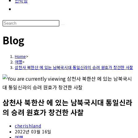
언박싱
Toggle
website
Search
search
this
Blog
website
Home
>
여행
>
삼천사 북한산 에 있는 남북국시대 통일신라의 승려 원효가 창건한 사찰
삼천사 북한산 에 있는 남북국시대 통일신라
의 승려 원효가 창건한 사찰
Post
cherishland
author:
Post
2022년 03월 16일
published:
Post
여행