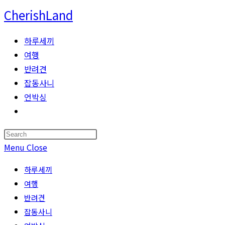
Skip
CherishLand
to
content
하루세끼
여행
반려견
잡동사니
언박싱
Toggle
website
Press
search
Escape
Menu
Close
to
하루세끼
close
여행
the
반려견
search
잡동사니
panel.