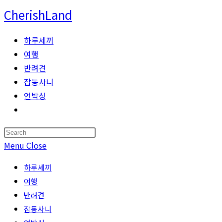
Skip
CherishLand
to
content
하루세끼
여행
반려견
잡동사니
언박싱
Toggle
website
Press
search
Escape
Menu
Close
to
하루세끼
close
여행
the
반려견
search
잡동사니
panel.