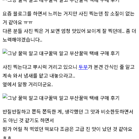
요즘 블로그를 하면서 느끼는 거지만 사진 찍는덴 참 소질이 없는
거 같아요 ㅠㅠ
다른 분들 사진 찍은 거 보면 엄청 맛있어 보이게 잘 찍던데.. 좀 더
노력해야겠습니다..
사진 찍는다고 뿌시럭 거리고 있으니
두부
가 본견 간식인 줄 알고
계속 와서 냄새를 맡고 내놓으라고..
옆에서 알짱 거리더군요.
반질반질하고 쫀득 쫀득한 게, 생각했던 그 맛과 비슷한듯하면서
도 아닌 것 같기도 하면서
뭔가 어릴 적 먹었던 떡보다 조금은 고급 진 맛이 났던 것 같아요
ㅎㅎ