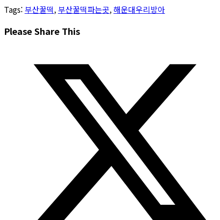
Tags
:
부산꿀떡
,
부산꿀떡파는곳
,
해운대우리방아
Share
Please Share This
this
Opens
content
in
a
new
window