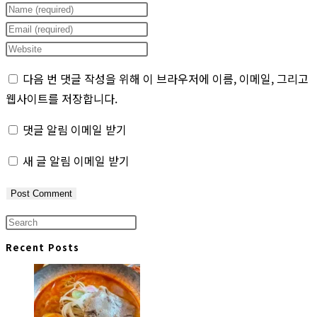
Enter
your
Enter
name
your
Enter
or
email
your
다음 번 댓글 작성을 위해 이 브라우저에 이름, 이메일, 그리고
username
address
website
웹사이트를 저장합니다.
to
to
URL
comment
comment
(optional)
댓글 알림 이메일 받기
새 글 알림 이메일 받기
Press
Escape
Recent Posts
to
close
the
search