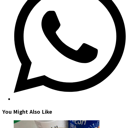
new
window
You Might Also Like