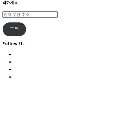
력하세요
전
자
우
구독
편
주
Follow Us
소
Opens
in
Opens
a
in
Opens
new
a
in
Opens
tab
new
a
in
tab
new
a
tab
new
tab