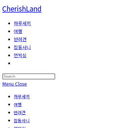
Skip
CherishLand
to
content
하루세끼
여행
반려견
잡동사니
언박싱
Toggle
website
Press
search
Escape
Menu
Close
to
하루세끼
close
여행
the
반려견
search
잡동사니
panel.