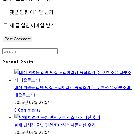
to
to
URL
comment
comment
(optional)
댓글 알림 이메일 받기
새 글 알림 이메일 받기
Press
Escape
Recent Posts
to
close
the
대전 월평동 라멘 맛집 모리아라멘 솔직후기 (돈코츠·소유·자루소바·
search
매운돈코츠)
panel.
2026년 07월 28일
/
0 Comments
남해 반려견 동반 펜션 키마리스 내돈내산 후기
2026년 06월 29일
/