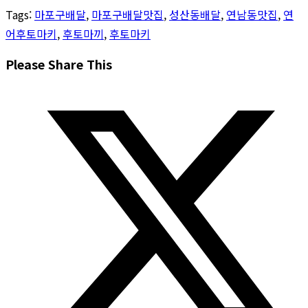
Tags
:
마포구배달
,
마포구배달맛집
,
성산동배달
,
연남동맛집
,
연
어후토마키
,
후토마끼
,
후토마키
Share
Please Share This
this
Opens
content
in
a
new
window