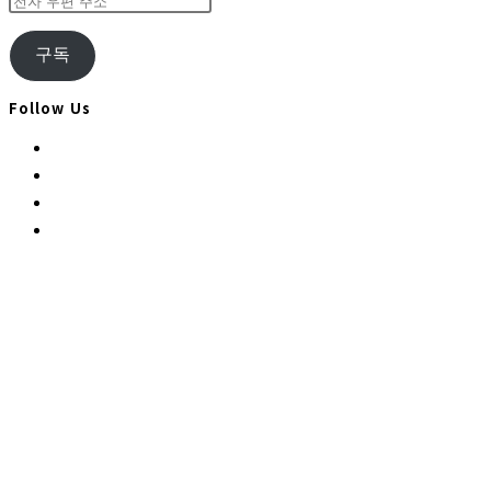
자
우
구독
편
주
Follow Us
소
Opens
in
Opens
a
in
Opens
new
a
in
Opens
tab
new
a
in
tab
new
a
tab
new
tab