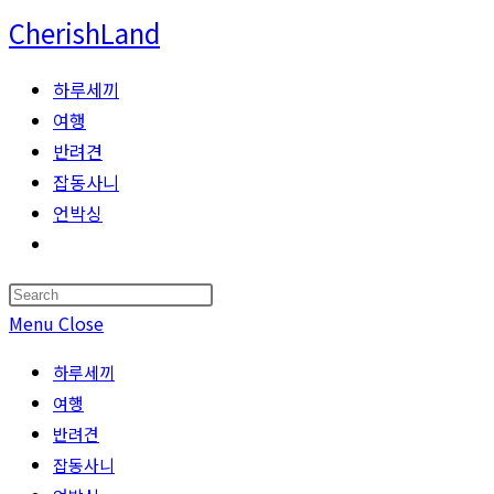
Skip
CherishLand
to
content
하루세끼
여행
반려견
잡동사니
언박싱
Toggle
website
Press
search
Escape
Menu
Close
to
하루세끼
close
여행
the
반려견
search
잡동사니
panel.