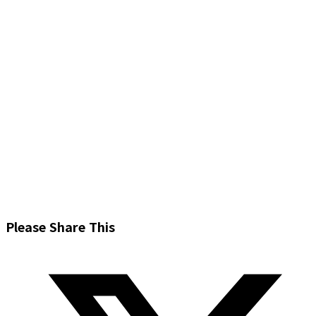
Share
Please Share This
this
Opens
content
in
a