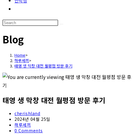
언박싱
Toggle
website
Search
search
this
Blog
website
Home
>
하루세끼
>
태영 생 막창 대전 월평점 방문 후기
태영 생 막창 대전 월평점 방문 후기
Post
cherishland
author:
Post
2024년 04월 25일
published:
Post
하루세끼
category:
Post
0 Comments