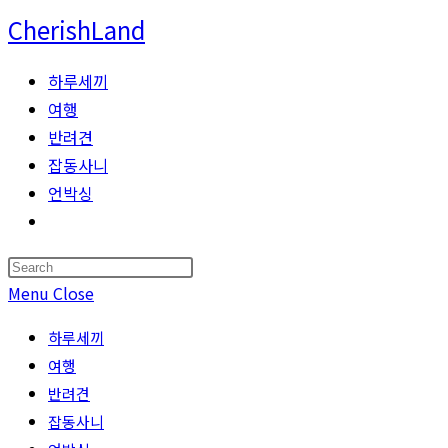
Skip
CherishLand
to
content
하루세끼
여행
반려견
잡동사니
언박싱
Toggle
website
Press
search
Escape
Menu
Close
to
하루세끼
close
여행
the
반려견
search
잡동사니
panel.