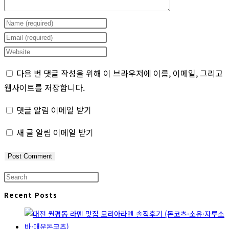
Enter
your
Enter
name
your
Enter
or
email
your
다음 번 댓글 작성을 위해 이 브라우저에 이름, 이메일, 그리고
username
address
website
웹사이트를 저장합니다.
to
to
URL
comment
comment
(optional)
댓글 알림 이메일 받기
새 글 알림 이메일 받기
Press
Escape
Recent Posts
to
close
the