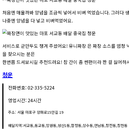
처음엔 매울까봐 양념을 조금씩 넣어서 비벼 먹었습니다. 그러다 
나중엔 양념을 다 넣고 비벼먹었어요.
서비스로 군만두도 챙겨 주셨어요! 유니짜장 은 짜장 소스를 엄청 
을 찾으시는 분은
한번쯤 드셔보시길 추천드려요! 참 간이 좀 쎈편이라 짠 걸 싫어
청운
전화번호: 02-335-5224
영업시간: 24시간
주소: 서울 마포구 양화로15안길 19
배달지역:서교동,동교동,망원동,성산1동,합정동,상수동,연남동,창전동,창천동