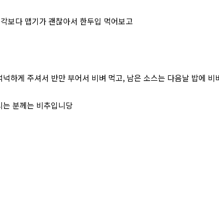
생각보다 맵기가 괜찮아서 한두입 먹어보고
넉넉하게 주셔서 반만 부어서 비벼 먹고, 남은 소스는 다음날 밥에 
하시는 분께는 비추입니당