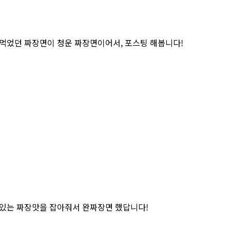
 먹었던 짜장면이 청운 짜장면이어서, 포스팅 해봅니다!
 있는 짜장맛을 잡아줘서 완짜장면 했답니다!