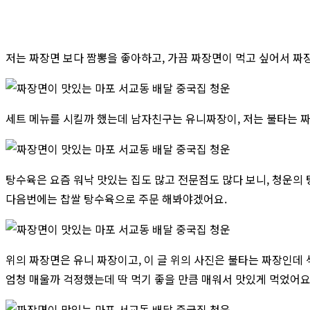
저는 짜장면 보다 짬뽕을 좋아하고, 가끔 짜장면이 먹고 싶어서 짜
세트 메뉴를 시킬까 했는데 남자친구는 유니짜장이, 저는 불타는 짜
탕수육은 요즘 워낙 맛있는 집도 많고 전문점도 많다 보니, 청운의 
다음번에는 찹쌀 탕수육으로 주문 해봐야겠어요.
위의 짜장면은 유니 짜장이고, 이 글 위의 사진은 불타는 짜장인데
엄청 매울까 걱정했는데 딱 먹기 좋을 만큼 매워서 맛있게 먹었어