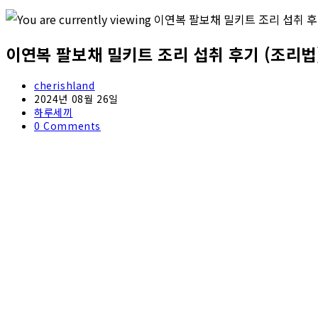
이연복 팔보채 밀키트 조리 섭취 후기 (조리법
Post
cherishland
author:
Post
2024년 08월 26일
published:
Post
하루세끼
category:
Post
0 Comments
comments: