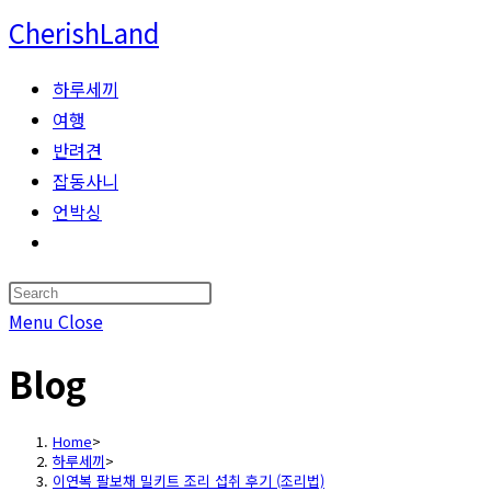
Skip
CherishLand
to
content
하루세끼
여행
반려견
잡동사니
언박싱
Toggle
website
Press
search
Escape
Menu
Close
to
Blog
close
the
search
Home
>
하루세끼
>
panel.
이연복 팔보채 밀키트 조리 섭취 후기 (조리법)