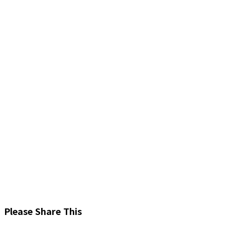
Share
Please Share This
this