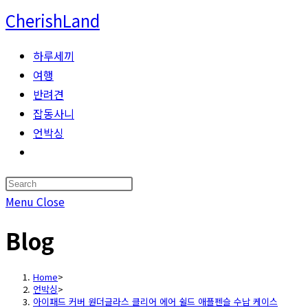
Skip
CherishLand
to
content
하루세끼
여행
반려견
잡동사니
언박싱
Toggle
website
Press
search
Escape
Menu
Close
to
Blog
close
the
search
Home
>
언박싱
>
panel.
아이패드 커버 원더글라스 클리어 에어 쉴드 애플펜슬 수납 케이스