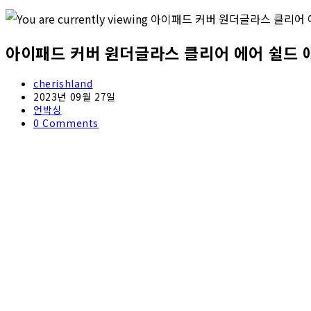
아이패드 커버 원더글라스 클리어 에어 쉴드 
Post
cherishland
author:
Post
2023년 09월 27일
published:
Post
언박싱
category:
Post
0 Comments
comments: