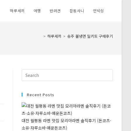
하루세끼
여행
반려견
잡동사니
언박싱
Toggle
website
>
하루세끼
>
송주 불냉면 밀키트 구매후기
search
Press
Escape
to
close
Recent Posts
the
search
panel.
대전 월평동 라멘 맛집 모리아라멘 솔직후기 (돈코츠·
소유·자루소바·매운돈코츠)