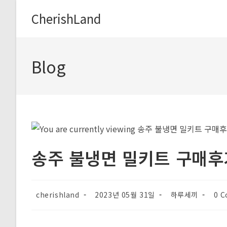
Skip
CherishLand
to
content
Blog
송주 불냉면 밀키트 구매후
Post
Post
Post
Post
cherishland
2023년 05월 31일
하루세끼
0 
author:
published:
category:
com