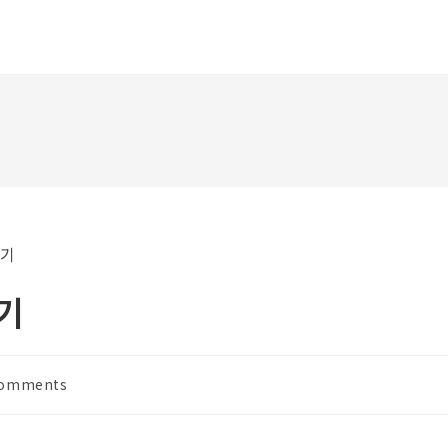
기
Comments
ments: