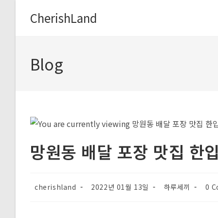
Skip
CherishLand
to
content
Blog
망원동 배달 포장 맛집 한
Post
Post
Post
Post
cherishland
2022년 01월 13일
하루세끼
0 
author:
published:
category:
com