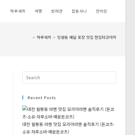
하루세끼
여행
반려견
잡동사니
언박싱
Toggle
website
>
하루세끼
>
망원동 배달 포장 맛집 한입타코야끼
search
Press
Escape
to
close
Recent Posts
the
search
panel.
대전 월평동 라멘 맛집 모리아라멘 솔직후기 (돈코츠·
소유·자루소바·매운돈코츠)