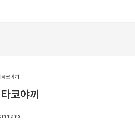
입타코야끼
Comments
ments: