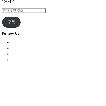
력하세요
전
자
우
구독
편
주
Follow Us
소
Opens
in
Opens
a
in
Opens
new
a
in
Opens
tab
new
a
in
tab
new
a
tab
new
tab