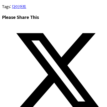
Tags
:
다이어트
Share
Please Share This
this
Opens
content
in
a
new
window