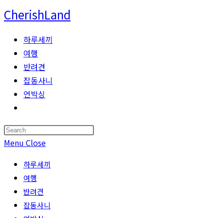
Skip
CherishLand
to
content
하루세끼
여행
반려견
잡동사니
언박싱
Toggle
website
Press
search
Escape
Menu
Close
to
하루세끼
close
여행
the
반려견
search
잡동사니
panel.