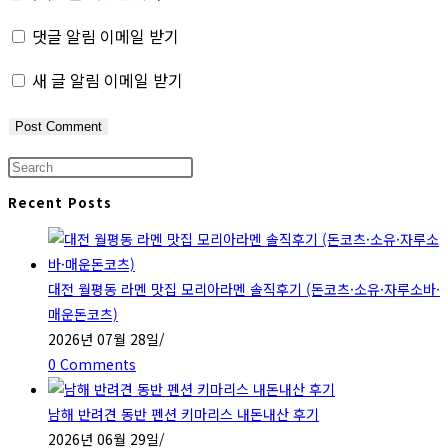
to
to
URL
comment
comment
(optional)
댓글 알림 이메일 받기
새 글 알림 이메일 받기
Press
Escape
Recent Posts
to
close
the
대전 월평동 라멘 맛집 모리아라멘 솔직후기 (돈코츠·소유·자루소바·
search
매운돈코츠)
panel.
2026년 07월 28일
/
0 Comments
남해 반려견 동반 펜션 키마리스 내돈내산 후기
2026년 06월 29일
/