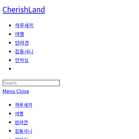
Skip
CherishLand
to
content
하루세끼
여행
반려견
잡동사니
언박싱
Toggle
website
Press
search
Escape
Menu
Close
to
하루세끼
close
여행
the
반려견
search
잡동사니
panel.