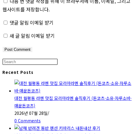
다음 번 댓글 작성을 위해 이 브라우저에 이름, 이메일, 그리고
username
address
website
웹사이트를 저장합니다.
to
to
URL
comment
comment
(optional)
댓글 알림 이메일 받기
새 글 알림 이메일 받기
Press
Escape
Recent Posts
to
close
the
대전 월평동 라멘 맛집 모리아라멘 솔직후기 (돈코츠·소유·자루소바·
search
매운돈코츠)
panel.
2026년 07월 28일
/
0 Comments