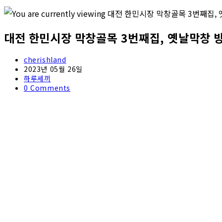
대전 한민시장 막창골목 3번째집, 옛날막창 
Post
cherishland
author:
Post
2023년 05월 26일
published:
Post
하루세끼
category:
Post
0 Comments
comments: