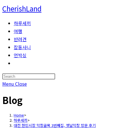
Skip
CherishLand
to
content
하루세끼
여행
반려견
잡동사니
언박싱
Toggle
website
Press
search
Escape
Menu
Close
to
Blog
close
the
search
Home
>
하루세끼
>
panel.
대전 한민시장 막창골목 3번째집, 옛날막창 방문 후기