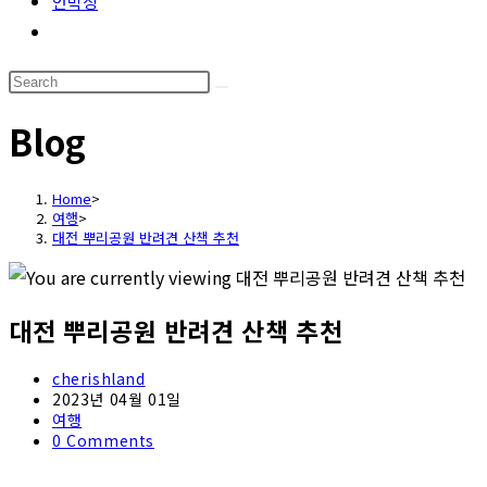
언박싱
Toggle
website
Search
search
this
Blog
website
Home
>
여행
>
대전 뿌리공원 반려견 산책 추천
대전 뿌리공원 반려견 산책 추천
Post
cherishland
author:
Post
2023년 04월 01일
published:
Post
여행
category:
Post
0 Comments
comments: