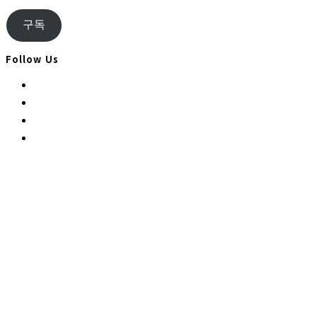
자
우
구독
편
주
Follow Us
소
Opens
in
Opens
a
in
Opens
new
a
in
Opens
tab
new
a
in
tab
new
a
tab
new
tab