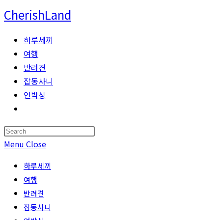
Skip
CherishLand
to
content
하루세끼
여행
반려견
잡동사니
언박싱
Toggle
website
Press
search
Escape
Menu
Close
to
하루세끼
close
여행
the
반려견
search
잡동사니
panel.