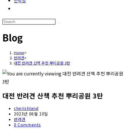
언박싱
Toggle
website
Search
search
this
Blog
website
Home
>
반려견
>
대전 반려견 산책 추천 뿌리공원 3탄
대전 반려견 산책 추천 뿌리공원 3탄
Post
cherishland
author:
Post
2023년 06월 10일
published:
Post
반려견
category:
Post
0 Comments