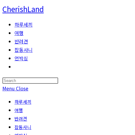
Skip
CherishLand
to
content
하루세끼
여행
반려견
잡동사니
언박싱
Toggle
website
Press
search
Escape
Menu
Close
to
하루세끼
close
여행
the
반려견
search
잡동사니
panel.