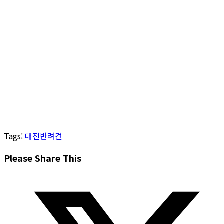
Tags
:
대전반려견
Share
Please Share This
this
Opens
content
in
a
new