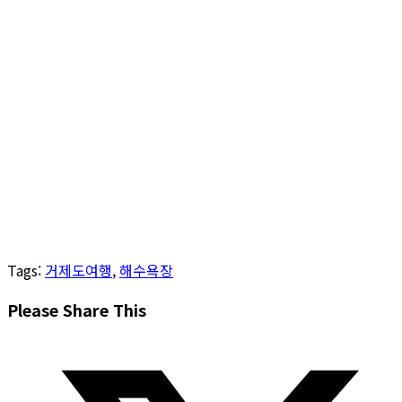
Tags
:
거제도여행
,
해수욕장
Share
Please Share This
this
Opens
content
in
a