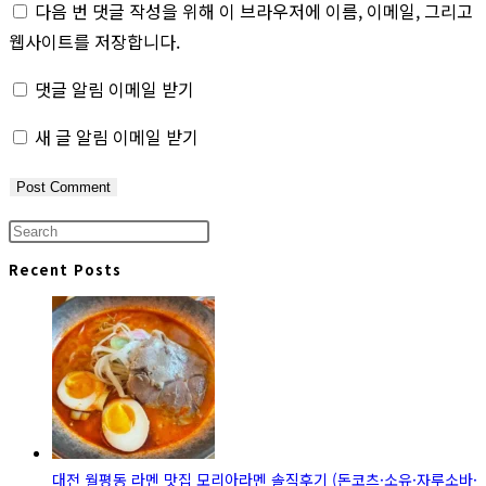
다음 번 댓글 작성을 위해 이 브라우저에 이름, 이메일, 그리고
username
address
website
웹사이트를 저장합니다.
to
to
URL
comment
comment
(optional)
댓글 알림 이메일 받기
새 글 알림 이메일 받기
Press
Escape
Recent Posts
to
close
the
search
panel.
대전 월평동 라멘 맛집 모리아라멘 솔직후기 (돈코츠·소유·자루소바·