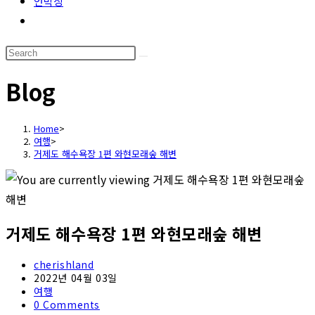
언박싱
Toggle
website
Search
search
this
Blog
website
Home
>
여행
>
거제도 해수욕장 1편 와현모래숲 해변
거제도 해수욕장 1편 와현모래숲 해변
Post
cherishland
author:
Post
2022년 04월 03일
published:
Post
여행
category:
Post
0 Comments