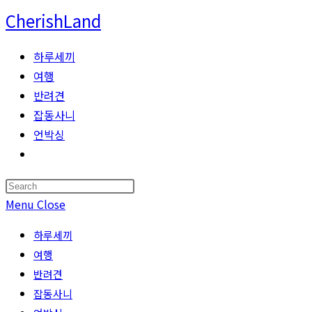
Skip
CherishLand
to
content
하루세끼
여행
반려견
잡동사니
언박싱
Toggle
website
Press
search
Escape
Menu
Close
to
하루세끼
close
여행
the
반려견
search
잡동사니
panel.