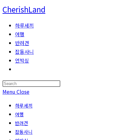
Skip
CherishLand
to
content
하루세끼
여행
반려견
잡동사니
언박싱
Toggle
website
Press
search
Escape
Menu
Close
to
하루세끼
close
여행
the
반려견
search
잡동사니
panel.