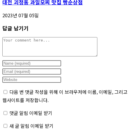
대전 괴정동 과일모찌 맛집 빵순상점
2023년 07월 05일
답글 남기기
Comment
Enter
your
Enter
name
your
Enter
or
email
your
다음 번 댓글 작성을 위해 이 브라우저에 이름, 이메일, 그리고
username
address
website
웹사이트를 저장합니다.
to
to
URL
comment
comment
(optional)
댓글 알림 이메일 받기
새 글 알림 이메일 받기