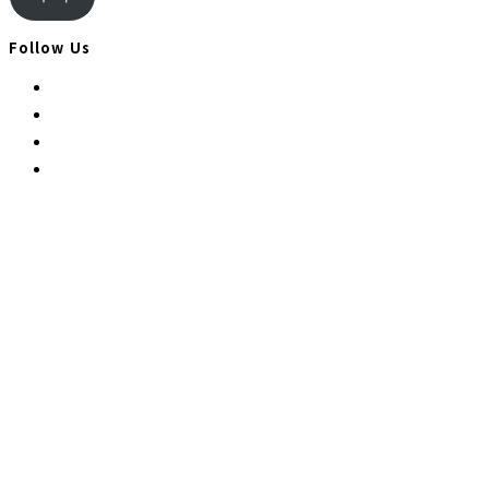
편
주
Follow Us
소
Opens
in
Opens
a
in
Opens
new
a
in
Opens
tab
new
a
in
tab
new
a
tab
new
tab