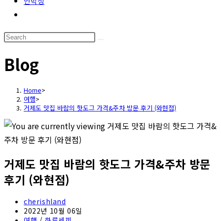
언박싱
Toggle
website
Search
search
this
Blog
website
Home
>
여행
>
거제도 맛집 바람의 핫도그 가격&주차 방문 후기 (와현점)
거제도 맛집 바람의 핫도그 가격&주차 방문
후기 (와현점)
Post
cherishland
author:
Post
2022년 10월 06일
published:
Post
여행
/
하루세끼