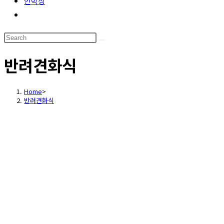
언박싱
Toggle
website
Search
search
this
반려견화식
website
Home
>
반려견화식