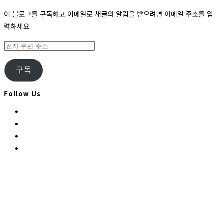
이 블로그를 구독하고 이메일로 새글의 알림을 받으려면 이메일 주소를 입
력하세요
전
자
우
구독
편
주
Follow Us
소
Opens
in
Opens
a
in
Opens
new
a
in
Opens
tab
new
a
in
tab
new
a
tab
new
tab