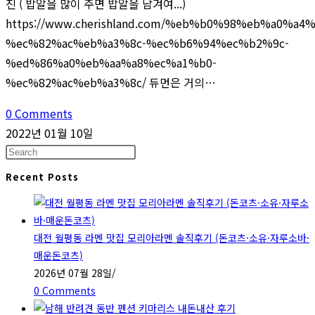
진 ( 밥알을 많이 주면 밥알을 남겨여...)
https://www.cherishland.com/%eb%b0%98%eb%a0%a4
%ec%82%ac%eb%a3%8c-%ec%b6%94%ec%b2%9c-
%ed%86%a0%eb%aa%a8%ec%a1%b0-
%ec%82%ac%eb%a3%8c/ 듀먼은 거의…
0 Comments
2022년 01월 10일
Press
Escape
Recent Posts
to
close
the
대전 월평동 라멘 맛집 모리아라멘 솔직후기 (돈코츠·소유·자루소바·
search
매운돈코츠)
panel.
2026년 07월 28일
/
0 Comments