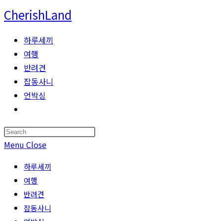
Skip
CherishLand
to
content
하루세끼
여행
반려견
잡동사니
언박싱
Toggle
website
Press
search
Escape
Menu
Close
to
하루세끼
close
여행
the
반려견
search
잡동사니
panel.