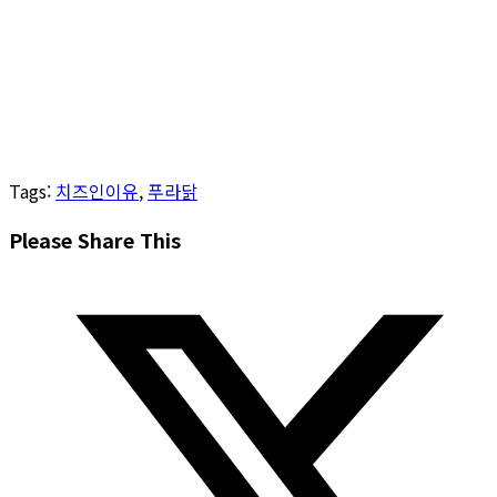
Tags
:
치즈인이유
,
푸라닭
Share
Please Share This
this
Opens
content
in
a
new
window