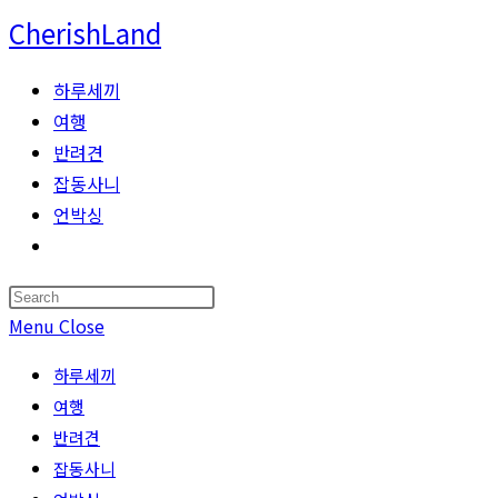
Skip
CherishLand
to
content
하루세끼
여행
반려견
잡동사니
언박싱
Toggle
website
Press
search
Escape
Menu
Close
to
하루세끼
close
여행
the
반려견
search
잡동사니
panel.