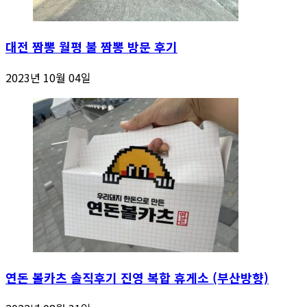
대전 짬뽕 월평 불 짬뽕 방문 후기
2023년 10월 04일
연돈 볼카츠 솔직후기 진영 복합 휴게소 (부산방향)