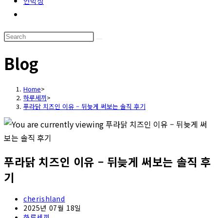
언박싱
Toggle
website
Search
search
this
Blog
website
Home
>
하루세끼
>
푸라닭 치즈인 이유 – 뒤늦게 써보는 솔직 후기
푸라닭 치즈인 이유 – 뒤늦게 써보는 솔직 후
기
Post
cherishland
author:
Post
2025년 07월 18일
published:
Post
하루세끼