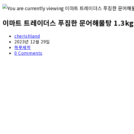
이마트 트레이더스 푸짐한 문어해물탕 1.3kg
Post
cherishland
author:
Post
2023년 12월 29일
published:
Post
하루세끼
category:
Post
0 Comments
comments: