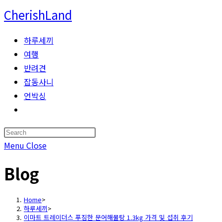
Skip
CherishLand
to
content
하루세끼
여행
반려견
잡동사니
언박싱
Toggle
website
Press
search
Escape
Menu
Close
to
Blog
close
the
search
Home
>
하루세끼
>
panel.
이마트 트레이더스 푸짐한 문어해물탕 1.3kg 가격 및 섭취 후기