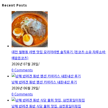
Escape
Recent Posts
to
close
the
search
panel.
대전 월평동 라멘 맛집 모리아라멘 솔직후기 (돈코츠·소유·자루소바·
매운돈코츠)
2026년 07월 28일
/
0 Comments
남해 반려견 동반 펜션 키마리스 내돈내산 후기
2026년 06월 29일
/
0 Comments
남해 반려견 동반 식당 물회 맛집, 삼천포일미횟집