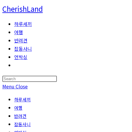
Skip
CherishLand
to
content
하루세끼
여행
반려견
잡동사니
언박싱
Toggle
website
Press
search
Escape
Menu
Close
to
하루세끼
close
여행
the
반려견
search
잡동사니
panel.