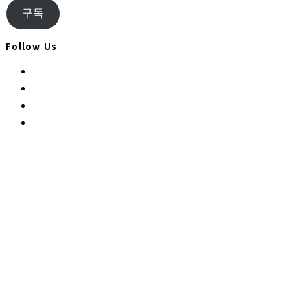
우
구독
편
주
Follow Us
소
Opens
in
Opens
a
in
Opens
new
a
in
Opens
tab
new
a
in
tab
new
a
tab
new
tab