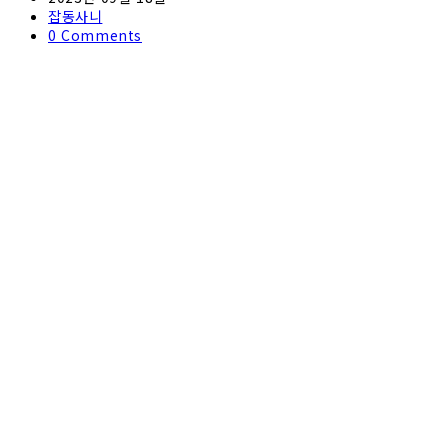
published:
Post
잡동사니
category:
Post
0 Comments
comments: