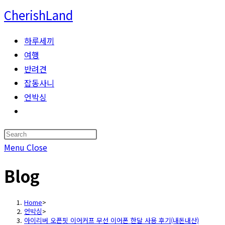
Skip
CherishLand
to
content
하루세끼
여행
반려견
잡동사니
언박싱
Toggle
website
Press
search
Escape
Menu
Close
to
Blog
close
the
search
Home
>
언박싱
>
panel.
아이리버 오픈핏 이어커프 무선 이어폰 한달 사용 후기(내돈내산)