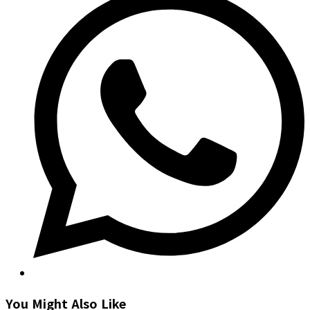
a
new
window
You Might Also Like