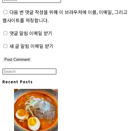
or
email
your
다음 번 댓글 작성을 위해 이 브라우저에 이름, 이메일, 그리고
username
address
website
웹사이트를 저장합니다.
to
to
URL
comment
comment
(optional)
댓글 알림 이메일 받기
새 글 알림 이메일 받기
Press
Escape
Recent Posts
to
close
the
search
panel.