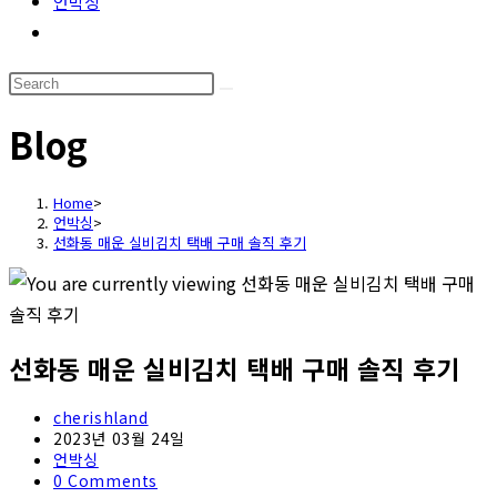
언박싱
Toggle
website
Search
search
this
Blog
website
Home
>
언박싱
>
선화동 매운 실비김치 택배 구매 솔직 후기
선화동 매운 실비김치 택배 구매 솔직 후기
Post
cherishland
author:
Post
2023년 03월 24일
published:
Post
언박싱
category:
Post
0 Comments