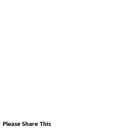
Share
Please Share This
this
Opens
content