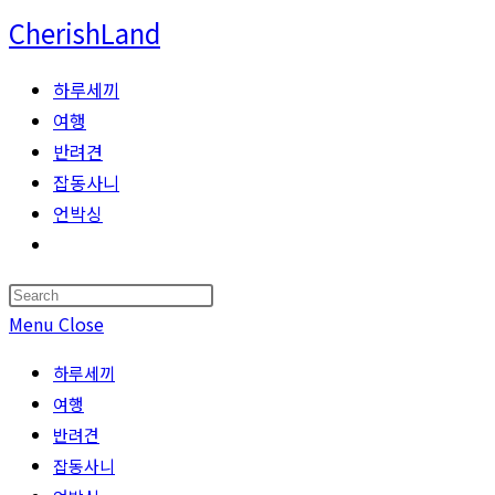
Skip
CherishLand
to
content
하루세끼
여행
반려견
잡동사니
언박싱
Toggle
website
Press
search
Escape
Menu
Close
to
하루세끼
close
여행
the
반려견
search
잡동사니
panel.