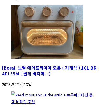
[Boral] 보랄 에어프라이어 오븐 ( 기계식 ) 16L BR-
AF155M ( 싼게 비지떡…)
2023년 12월 13일