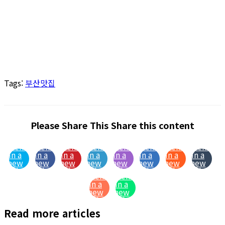
Tags
:
부산맛집
Please Share This
Share this content
Opens
Opens
Opens
Opens
Opens
Opens
Opens
Opens
in a
in a
in a
in a
in a
in a
in a
in a
new
new
new
new
new
new
new
new
window
window
window
window
window
window
window
window
Opens
Opens
in a
in a
new
new
window
window
Read more articles