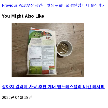
Previous Post
부산 광안리 맛집 구로마쯔 광안점 디너 솔직 후기
You Might Also Like
강아지 알러지 사료 추천 게더 앤드레스밸리 비건 레시피
2022년 04월 18일