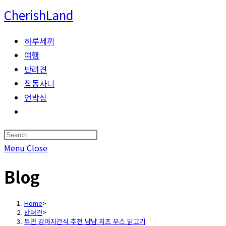
Skip
CherishLand
to
content
하루세끼
여행
반려견
잡동사니
언박싱
Toggle
website
Press
search
Escape
Menu
Close
to
Blog
close
the
search
Home
>
반려견
>
panel.
듀먼 강아지간식 추천 냠냠 치즈 무스 닭고기