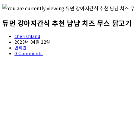
듀먼 강아지간식 추천 냠냠 치즈 무스 닭고기
Post
cherishland
author:
Post
2023년 04월 12일
published:
Post
반려견
category:
Post
0 Comments
comments: