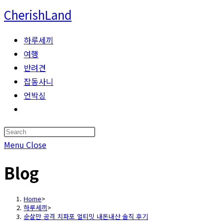
Skip
CherishLand
to
content
하루세끼
여행
반려견
잡동사니
언박싱
Toggle
website
Press
search
Escape
Menu
Close
to
Blog
close
the
search
Home
>
하루세끼
>
panel.
순살만 공격 치파포 얼티밋 내돈내산 솔직 후기