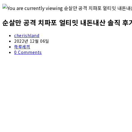
순살만 공격 치파포 얼티밋 내돈내산 솔직 후
Post
cherishland
author:
Post
2022년 12월 06일
published:
Post
하루세끼
category:
Post
0 Comments
comments: