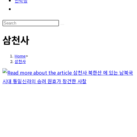
언박싱
Toggle
website
Search
search
this
삼천사
website
Home
>
삼천사