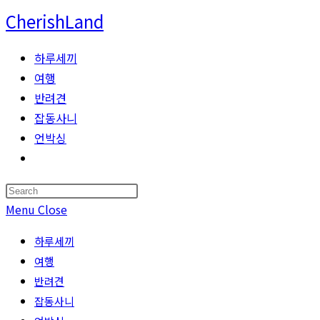
Skip
CherishLand
to
content
하루세끼
여행
반려견
잡동사니
언박싱
Toggle
website
Press
search
Escape
Menu
Close
to
하루세끼
close
여행
the
반려견
search
잡동사니
panel.