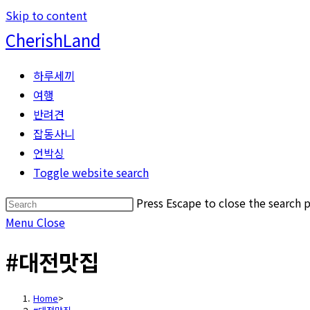
Skip to content
CherishLand
하루세끼
여행
반려견
잡동사니
언박싱
Toggle website search
Press Escape to close the search p
Menu
Close
#대전맛집
Home
>