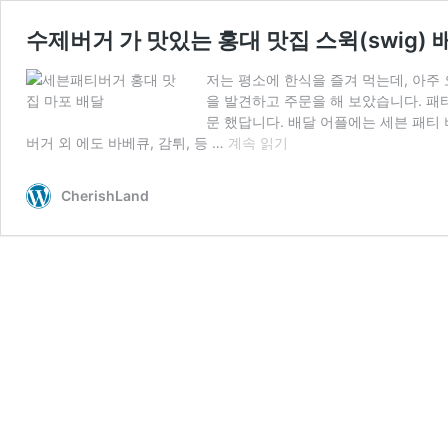
수제버거 가 맛있는 홍대 맛집 스윅(swig) 
저는 평소에 한식을 즐겨 먹는데, 아주
을 발견하고 주문을 해 보았습니다. 패
문 했답니다. 배달 어플에는 세븐 패티
수
버거 외 에도 바베큐, 감튀, 등 …
계속 읽기
제
버
CherishLand
거
가
맛
있
는
홍
대
맛
집
스
윅
(swig)