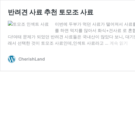
반려견 사료 추천 토모조 사료
이번에 두부가 먹던 사료가 떨어져서 사료를
를 하면 먹지를 않아서 화식+건사료 로 
다!여태 문제가 되었던 반려견 사료들은 국내산이 많았다 보니, 대기
반
래서 선택한 것이 토모조 사료인데,인섹트 사료라고 …
계속 읽기
려
견
CherishLand
사
료
추
천
토
모
조
사
료